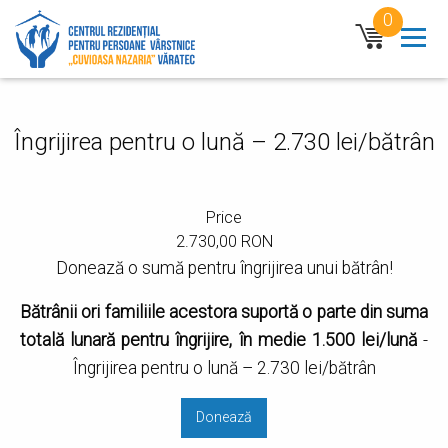
Mergi la conţinutul principal
0
n
Îngrijirea pentru o lună – 2.730 lei/bătrân
Price
2.730,00 RON
Donează o sumă pentru îngrijirea unui bătrân!
Bătrânii ori familiile acestora suportă o parte din suma
totală lunară pentru îngrijire, în medie 1.500 lei/lună
-
Îngrijirea pentru o lună – 2.730 lei/bătrân