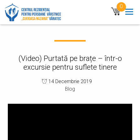
Mergi la conţinutul principal
0
n
(Video) Purtată pe brațe – într-o
excursie pentru suflete tinere
14 Decembrie 2019
Blog