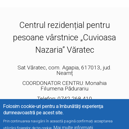
Centrul rezidențial pentru
pesoane vârstnice „Cuvioasa
Nazaria” Văratec
Sat Văratec, com. Agapia, 617013, jud.
Neamț
COORDONATOR CENTRU: Monahia
Filumena Pădurariu
Telefon: 0742.268.410
Folosim cookie-uri pentru a îmbunătăți experiența
dumneavoastră pe acest site.
Prin continuarea navigării în această pagină confirmați acceptarea
Mai multe informații
utilizării fișierelor de tip cookie.